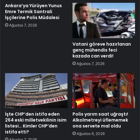
Ankara’ya Yürüyen Yunus
Emre Termik Santrali
İşçilerine Polis Müdalesi
Ağustos 7, 2026
Vatani göreve hazırlanan
genç mühendis feci
kazada can verdi!
Ağustos 7, 2026
İşte CHP’den istifa eden
Polis yarım saat uğraştı!
264 eski milletvekilinin isim
Alkolmetreyi üflememek
listesi… Kimler CHP’den
ona servete mal oldu
istifa etti?
Ağustos 6, 2026
Ağustos 7, 2026