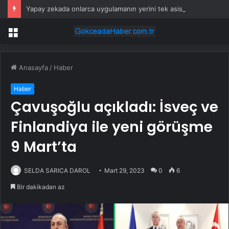
Yapay zekada onlarca uygulamanın yerini tek asistan alabilir
Menü
Anasayfa
/
Haber
Haber
Çavuşoğlu açıkladı: İsveç ve
Finlandiya ile yeni görüşme
9 Mart’ta
SELDA SARICA DAROL
Mart 29, 2023
0
6
Bir dakikadan az