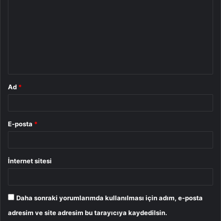
o
r
u
m
*
Ad
*
E-posta
*
İnternet sitesi
Daha sonraki yorumlarımda kullanılması için adım, e-posta
adresim ve site adresim bu tarayıcıya kaydedilsin.