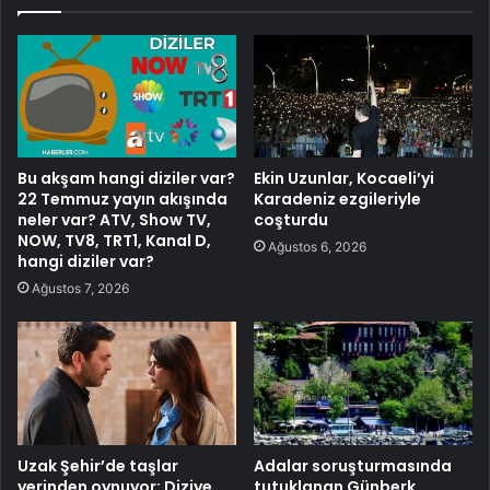
Bu akşam hangi diziler var?
Ekin Uzunlar, Kocaeli’yi
22 Temmuz yayın akışında
Karadeniz ezgileriyle
neler var? ATV, Show TV,
coşturdu
NOW, TV8, TRT1, Kanal D,
Ağustos 6, 2026
hangi diziler var?
Ağustos 7, 2026
Uzak Şehir’de taşlar
Adalar soruşturmasında
yerinden oynuyor: Diziye
tutuklanan Günberk