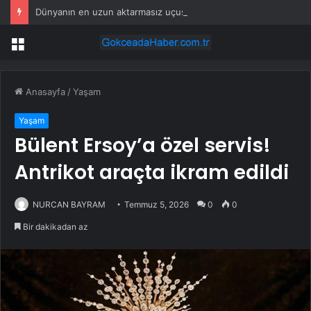
Dünyanın en uzun aktarmasız uçuşunda tarihi rekor: 24 saatten fazla havada kaldılar
Menü
Anasayfa
/
Yaşam
Yaşam
Bülent Ersoy’a özel servis!
Antrikot araçta ikram edildi
NURCAN BAYRAM
Temmuz 5, 2026
0
0
Bir dakikadan az