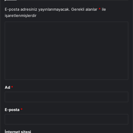
E-posta adresiniz yayınlanmayacak.
Gerekli alanlar
*
ile
işaretlenmişlerdir
Y
o
r
u
m
*
Ad
*
E-posta
*
İnternet sitesi