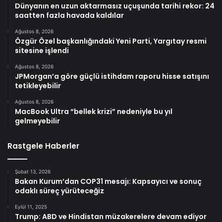
Dünyanın en uzun aktarmasız uçuşunda tarihi rekor: 24
saatten fazla havada kaldılar
Ağustos 8, 2026
Özgür Özel başkanlığındaki Yeni Parti, Yargıtay resmi
sitesine işlendi
Ağustos 8, 2026
JPMorgan’a göre güçlü istihdam raporu hisse satışını
tetikleyebilir
Ağustos 8, 2026
MacBook Ultra “bellek krizi” nedeniyle bu yıl
gelmeyebilir
Rastgele Haberler
Şubat 13, 2026
Bakan Kurum’dan COP31 mesajı: Kapsayıcı ve sonuç
odaklı süreç yürüteceğiz
Eylül 11, 2025
Trump: ABD ve Hindistan müzakerelere devam ediyor