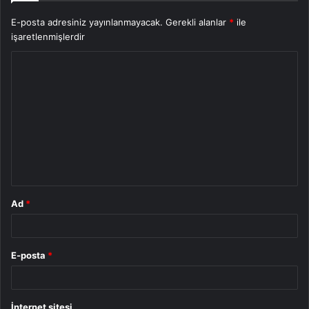
E-posta adresiniz yayınlanmayacak.
Gerekli alanlar
*
ile
işaretlenmişlerdir
Y
o
r
u
m
*
Ad
*
E-posta
*
İnternet sitesi