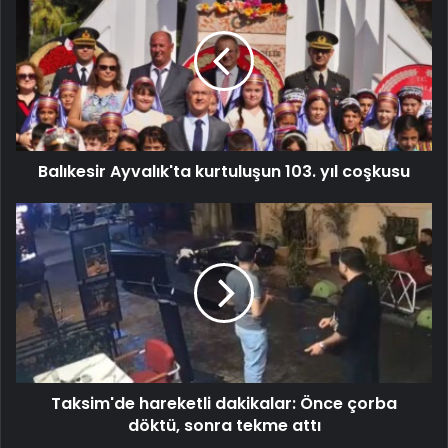
Balıkesir Ayvalık'ta kurtuluşun 103. yıl coşkusu
Taksim'de hareketli dakikalar: Önce çorba
döktü, sonra tekme attı