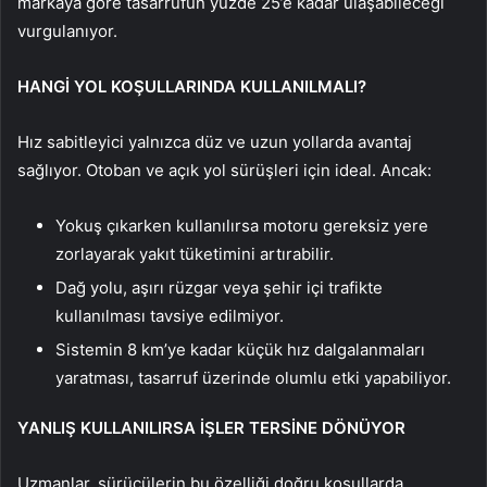
markaya göre tasarrufun yüzde 25’e kadar ulaşabileceği
vurgulanıyor.
HANGİ YOL KOŞULLARINDA KULLANILMALI?
Hız sabitleyici yalnızca düz ve uzun yollarda avantaj
sağlıyor. Otoban ve açık yol sürüşleri için ideal. Ancak:
Yokuş çıkarken kullanılırsa motoru gereksiz yere
zorlayarak yakıt tüketimini artırabilir.
Dağ yolu, aşırı rüzgar veya şehir içi trafikte
kullanılması tavsiye edilmiyor.
Sistemin 8 km’ye kadar küçük hız dalgalanmaları
yaratması, tasarruf üzerinde olumlu etki yapabiliyor.
YANLIŞ KULLANILIRSA İŞLER TERSİNE DÖNÜYOR
Uzmanlar, sürücülerin bu özelliği doğru koşullarda