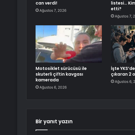
can verdi!
listesi… Ki
etti?
Ağustos 7, 2026
Ağustos 7, 
Motosiklet sürücüsü ile
İşte YKS’d
skuterli çiftin kavgası
çıkaran 2 
kamerada
Ağustos 6, 
Ağustos 6, 2026
Bir yanıt yazın