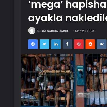
‘mega’ hapisha
ayakla nakledil
SELDA SARICA DAROL
Mart 28, 2023
Facebook
Twitter
LinkedIn
Tumblr
Pinterest
Reddit