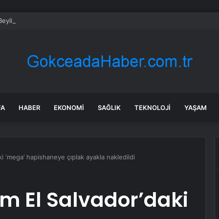
Beylikdüzü’nde yaz spor kursları devam ediyor
FA
HABER
EKONOMI
SAĞLIK
TEKNOLOJI
YAŞAM
i ‘mega’ hapishaneye çıplak ayakla nakledildi
m El Salvador’daki