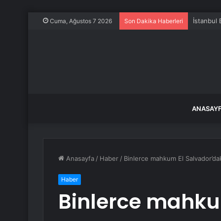
İstanbul 
Cuma, Ağustos 7 2026
Son Dakika Haberleri
ANASAY
Anasayfa
/
Haber
/
Binlerce mahkum El Salvador’dak
Haber
Binlerce mahku