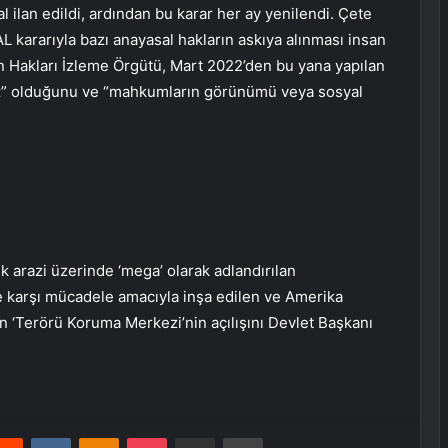
al ilan edildi, ardından bu karar her ay yenilendi. Çete
L kararıyla bazı anayasal hakların askıya alınması insan
an Hakları İzleme Örgütü, Mart 2022’den bu yana yapılan
ız” olduğunu ve “mahkumların görünümü veya sosyal
k arazi üzerinde ‘mega’ olarak adlandırılan
re karşı mücadele amacıyla inşa edilen ve Amerika
en ‘Terörü Koruma Merkezi’nin açılışını Devlet Başkanı
erest
Reddit
VKontakte
Odnoklassniki
Pocket
E-Posta ile paylaş
Yazdır