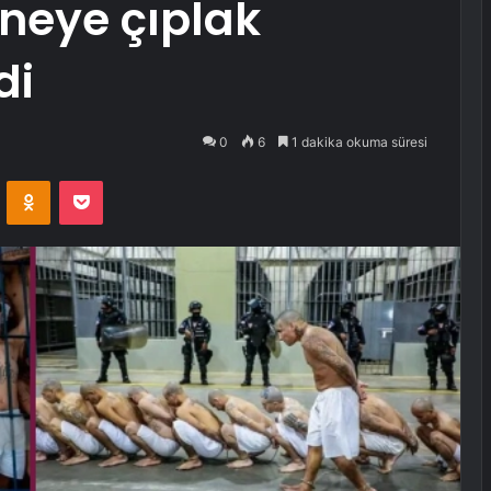
neye çıplak
di
0
6
1 dakika okuma süresi
VKontakte
Odnoklassniki
Pocket