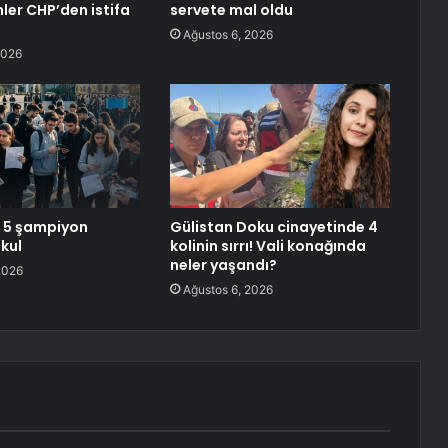
mler CHP’den istifa
servete mal oldu
Ağustos 6, 2026
2026
e 5 şampiyon
Gülistan Doku cinayetinde 4
okul
kolinin sırrı! Vali konağında
neler yaşandı?
2026
Ağustos 6, 2026