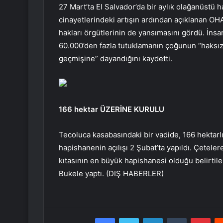
27 Mart’ta El Salvador’da bir aylık olağanüstü h
cinayetlerindeki artışın ardından açıklanan OHA
hakları örgütlerinin de yansımasını gördü. İns
60.000’den fazla tutuklamanın çoğunun “haks
geçmişine” dayandığını kaydetti.
166 hektar ÜZERİNE KURULU
Tecoluca kasabasındaki bir vadide, 166 hektarlı
hapishanenin açılışı 2 Şubat’ta yapıldı. Çetele
kıtasının en büyük hapishanesi olduğu belirtil
Bukele yaptı. (DIŞ HABERLER)
Facebook
Twitter
LinkedIn
Tumblr
Pint