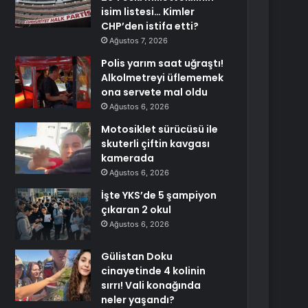
isim listesi… Kimler
CHP’den istifa etti?
Ağustos 7, 2026
Polis yarım saat uğraştı!
Alkolmetreyi üflememek
ona servete mal oldu
Ağustos 6, 2026
Motosiklet sürücüsü ile
skuterli çiftin kavgası
kamerada
Ağustos 6, 2026
İşte YKS’de 5 şampiyon
çıkaran 2 okul
Ağustos 6, 2026
Gülistan Doku
cinayetinde 4 kolinin
sırrı! Vali konağında
neler yaşandı?