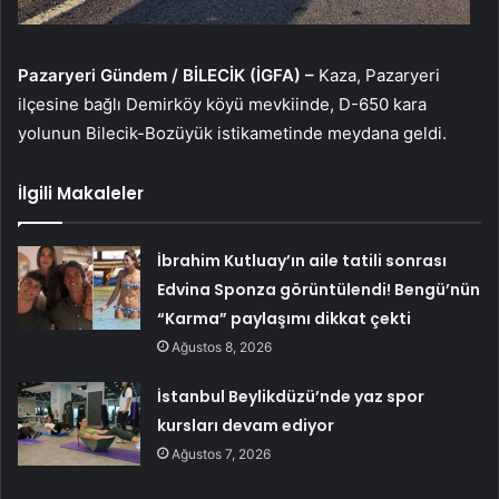
Pazaryeri Gündem / BİLECİK (İGFA) –
Kaza, Pazaryeri
ilçesine bağlı Demirköy köyü mevkiinde, D-650 kara
yolunun Bilecik-Bozüyük istikametinde meydana geldi.
İlgili Makaleler
İbrahim Kutluay’ın aile tatili sonrası
Edvina Sponza görüntülendi! Bengü’nün
“Karma” paylaşımı dikkat çekti
Ağustos 8, 2026
İstanbul Beylikdüzü’nde yaz spor
kursları devam ediyor
Ağustos 7, 2026