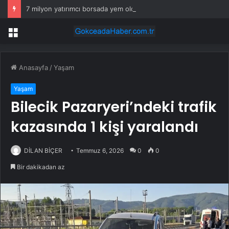
7 milyon yatırımcı borsada yem oldu
Menü
Anasayfa
/
Yaşam
Yaşam
Bilecik Pazaryeri’ndeki trafik
kazasında 1 kişi yaralandı
DİLAN BİÇER
Temmuz 6, 2026
0
0
Bir dakikadan az