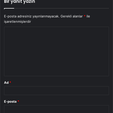
Bir yanıt yazın
E-posta adresiniz yayınlanmayacak.
Gerekli alanlar
*
ile
işaretlenmişlerdir
Y
o
r
u
m
*
Ad
*
E-posta
*