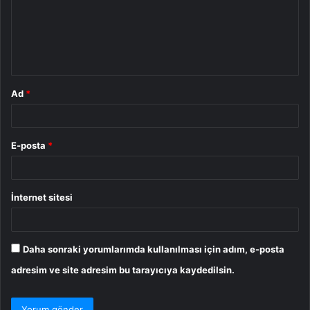
u
m
*
Ad
*
E-posta
*
İnternet sitesi
Daha sonraki yorumlarımda kullanılması için adım, e-posta
adresim ve site adresim bu tarayıcıya kaydedilsin.