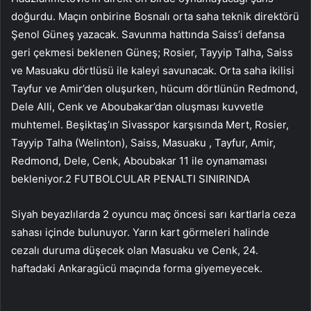
doğurdu. Maçın onbirine Bosnalı orta saha teknik direktörü
Şenol Güneş yazacak. Savunma hattında Saiss’i defansa
geri çekmesi beklenen Güneş; Rosier, Tayyip Talha, Saiss
ve Masuaku dörtlüsü ile kaleyi savunacak. Orta saha ikilisi
Tayfur ve Amir’den oluşurken, hücum dörtlünün Redmond,
Dele Alli, Cenk ve Aboubakar’dan oluşması kuvvetle
muhtemel. Beşiktaş’ın Sivasspor karşısında Mert, Rosier,
Tayyip Talha (Welinton), Saiss, Masuaku , Tayfur, Amir,
Redmond, Dele, Cenk, Aboubakar 11 ile oynamaması
bekleniyor.2 FUTBOLCULAR PENALTI SINIRINDA
Siyah beyazlılarda 2 oyuncu maç öncesi sarı kartlarla ceza
sahası içinde bulunuyor. Yarın kart görmeleri halinde
cezalı duruma düşecek olan Masuaku ve Cenk, 24.
haftadaki Ankaragücü maçında forma giyemeyecek.