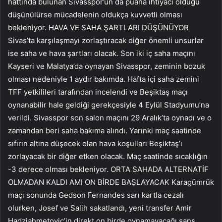
hattında bulunan Sivasspor’un da puana ihtiyacı olduğu
düşünülürse mücadelenin oldukça kuvvetli olması
bekleniyor. HAVA VE SAHA ŞARTLARI DÜŞÜNÜYOR
Sivas’ta karşılaşmayı zorlaştıracak diğer önemli unsurlar
ise saha ve hava şartları olacak. Son iki iç saha maçını
Kayseri ve Malatya’da oynayan Sivasspor, zeminin bozuk
olması nedeniyle 1 aydır bakımda. Hafta içi saha zemini
TFF yetkilileri tarafından incelendi ve Beşiktaş maçı
oynanabilir hale geldiği gerekçesiyle 4 Eylül Stadyumu’na
verildi. Sivasspor son salon maçını 29 Aralık’ta oynadı ve o
zamandan beri saha bakıma alındı. Yarınki maç saatinde
sıfırın altına düşecek olan hava koşulları Beşiktaş’ı
zorlayacak bir diğer etken olacak. Maç saatinde sıcaklığın
-3 derece olması bekleniyor. ORTA SAHADA ALTERNATİF
OLMADAN KALDI AMI ON BİRDE BAŞLAYACAK Karagümrük
maçı sonunda Gedson Fernandes sarı kartla cezalı
olurken, Josef ve Salih sakatlandı, yeni transfer Amir
Hadziahmetovic’in direkt on birde oynamayacağı şans