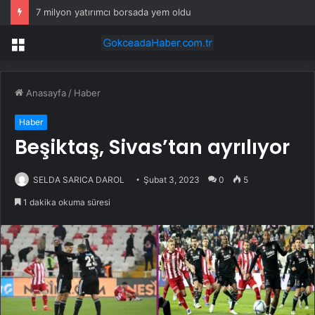
7 milyon yatırımcı borsada yem oldu
Menü
Anasayfa
/
Haber
Haber
Beşiktaş, Sivas’tan ayrılıyor
SELDA SARICA DAROL
Şubat 3, 2023
0
5
1 dakika okuma süresi