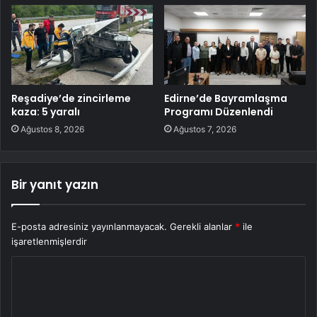
Reşadiye’de zincirleme
Edirne’de Bayramlaşma
kaza: 5 yaralı
Programı Düzenlendi
Ağustos 8, 2026
Ağustos 7, 2026
Bir yanıt yazın
E-posta adresiniz yayınlanmayacak.
Gerekli alanlar
*
ile
işaretlenmişlerdir
Y
o
r