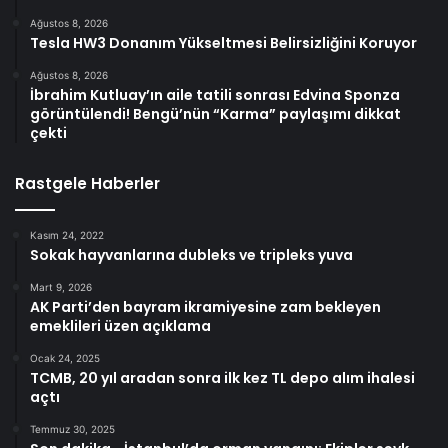
Ağustos 8, 2026
Tesla HW3 Donanım Yükseltmesi Belirsizliğini Koruyor
Ağustos 8, 2026
İbrahim Kutluay’ın aile tatili sonrası Edvina Sponza
görüntülendi! Bengü’nün “Karma” paylaşımı dikkat
çekti
Rastgele Haberler
Kasım 24, 2022
Sokak hayvanlarına dubleks ve tripleks yuva
Mart 9, 2026
AK Parti’den bayram ikramiyesine zam bekleyen
emeklileri üzen açıklama
Ocak 24, 2025
TCMB, 20 yıl aradan sonra ilk kez TL depo alım ihalesi
açtı
Temmuz 30, 2025