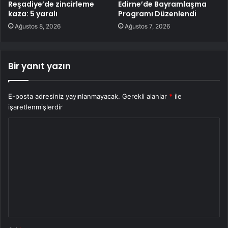
Reşadiye’de zincirleme
Edirne’de Bayramlaşma
kaza: 5 yaralı
Programı Düzenlendi
Ağustos 8, 2026
Ağustos 7, 2026
Bir yanıt yazın
E-posta adresiniz yayınlanmayacak.
Gerekli alanlar
*
ile
işaretlenmişlerdir
Y
o
r
u
m
*