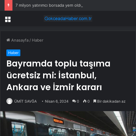
7 milyon yatırımcı borsada yem oldu
Menü
Anasayfa
/
Haber
Haber
Bayramda toplu taşıma
ücretsiz mi: İstanbul,
Ankara ve İzmir kararı
ÜMİT SAVĞA
Nisan 6, 2024
0
0
Bir dakikadan az