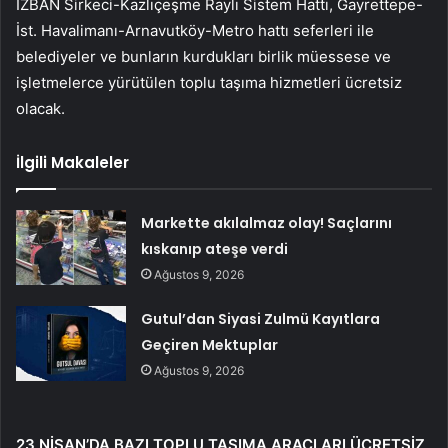
İZBAN Sirkeci-Kazlıçeşme Raylı Sistem Hattı, Gayrettepe-
İst. Havalimanı-Arnavutköy-Metro hattı seferleri ile
belediyeler ve bunların kurdukları birlik müessese ve
işletmelerce yürütülen toplu taşıma hizmetleri ücretsiz
olacak.
İlgili Makaleler
Markette akılalmaz olay! Saçlarını
kıskanıp ateşe verdi
Ağustos 9, 2026
Gutul’dan Siyasi Zulmü Kayıtlara
Geçiren Mektuplar
Ağustos 9, 2026
23 NİSAN’DA BAZI TOPLU TAŞIMA ARAÇLARI ÜCRETSİZ