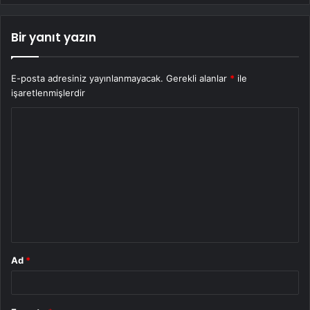
Bir yanıt yazın
E-posta adresiniz yayınlanmayacak.
Gerekli alanlar
*
ile
işaretlenmişlerdir
Y
o
r
u
m
*
Ad
*