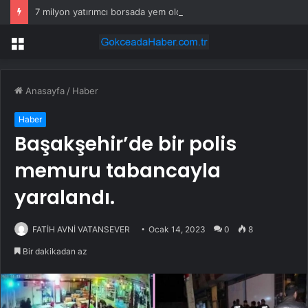
7 milyon yatırımcı borsada yem oldu
Menü
Anasayfa
/
Haber
Haber
Başakşehir’de bir polis
memuru tabancayla
yaralandı.
FATİH AVNİ VATANSEVER
Ocak 14, 2023
0
8
Bir dakikadan az