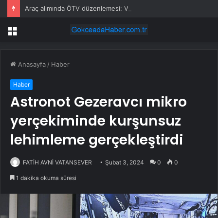
Araç alımında ÖTV düzenlemesi: Vatandaşlar bayilere akın etti
Menü
Anasayfa
/
Haber
Haber
Astronot Gezeravcı mikro
yerçekiminde kurşunsuz
lehimleme gerçekleştirdi
FATİH AVNİ VATANSEVER
Şubat 3, 2024
0
0
1 dakika okuma süresi