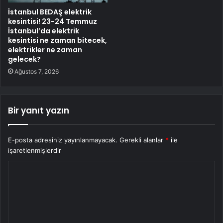
İstanbul BEDAŞ elektrik
kesintisi! 23-24 Temmuz
İstanbul’da elektrik
kesintisi ne zaman bitecek,
elektrikler ne zaman
gelecek?
Ağustos 7, 2026
Bir yanıt yazın
E-posta adresiniz yayınlanmayacak.
Gerekli alanlar
*
ile
işaretlenmişlerdir
Y
o
r
u