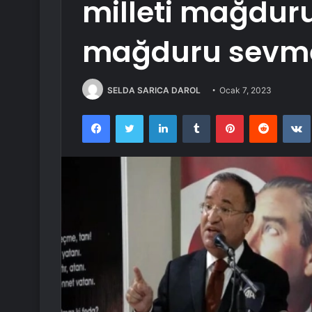
milleti mağdur
mağduru sevm
SELDA SARICA DAROL
Ocak 7, 2023
Facebook
Twitter
LinkedIn
Tumblr
Pinterest
Reddit