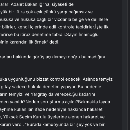
rarı Adalet Bakanlığı’na, siyaseti de
ük bir iftira çok açık çünkü yargı bağımsız ve
r hukuka ve hukuka bağlı bir vicdanla belge ve delillere
lirler, kendi içlerinde adli kontrole tabidirler.İşte ilk
verirse bu itiraz denetime tabidir.Sayın İmamoğlu
in kararıdır. ilk örnek” dedi.
ararları hakkında görüş açıklamayı doğru bulmadığını
uka uygunluğunu bizzat kontrol edecek. Aslında temyiz
rgıtay sadece hukuki denetim yapıyor. Bu nedenle
arın temyizi ve Yargıtay da verecek.Şu kadarını
eden yapıldı?Neden soruşturma açıldı?Bakmakta fayda
eyhine kullanılan ifade nedeniyle hakkında hakaret
e, Yüksek Seçim Kurulu üyelerine alenen hakaret ve
rarı verdi. “Burada kamuoyunda bir şey yok ve bir