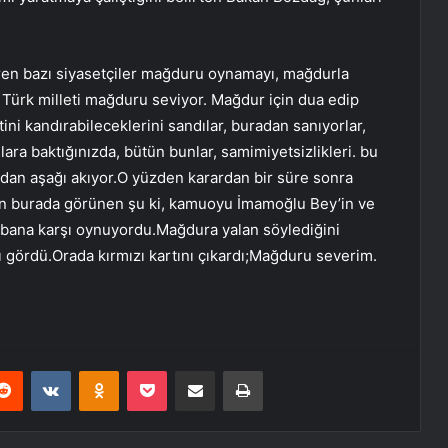
en bazı siyasetçiler mağduru oynamayı, mağdurla
r. Türk milleti mağduru seviyor. Mağdur için dua edip
tini kandırabileceklerini sandılar, buradan sanıyorlar,
onlara baktığınızda, bütün bunlar, samimiyetsizlikleri. bu
ndan aşağı akıyor.O yüzden karardan bir süre sonra
man burada görünen şu ki, kamuoyu İmamoğlu Bey’in ve
urbana karşı oynuyordu.Mağdura yalan söylediğini
ı gördü.Orada kırmızı kartını çıkardı;Mağduru severim.
erest
Reddit
VKontakte
Odnoklassniki
Pocket
E-Posta ile paylaş
Yazdır