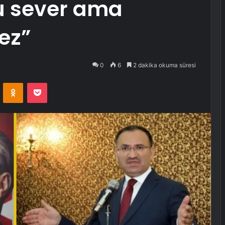
u sever ama
ez”
0
6
2 dakika okuma süresi
VKontakte
Odnoklassniki
Pocket