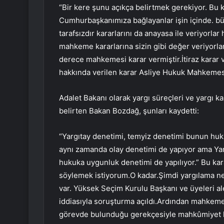
“Bir kere şunu açıkça belirtmek gerekiyor. Bu ka
Cumhurbaşkanımıza bağlayanlar işin içinde. büy
tarafsızdır kararlarını da anayasa ile veriyorla
mahkeme kararlarına sizin gibi değer veriyorlar bi
derece mahkemesi karar vermiştir.İtiraz karar 
hakkında verilen karar Asliye Hukuk Mahkemesin
Adalet Bakanı olarak yargı süreçleri ve yargı k
belirten Bakan Bozdağ, şunları kaydetti:
“Yargıtay denetimi, temyiz denetimi bunun huk
aynı zamanda olay denetimi de yapıyor ama Ya
hukuka uygunluk denetimi de yapılıyor.” Bu kar
söylemek istiyorum.O kadar.Şimdi yargılama n
var. Yüksek Seçim Kurulu Başkanı ve üyeleri al
iddiasıyla soruşturma açıldı.Ardından mahkem
görevde bulunduğu gerekçesiyle mahkûmiyet ka