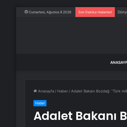
Dünya
Cumartesi, Ağustos 8 2026
Son Dakika Haberleri
ANASAY
Anasayfa
/
Haber
/
Adalet Bakanı Bozdağ: “Türk m
Haber
Adalet Bakanı B