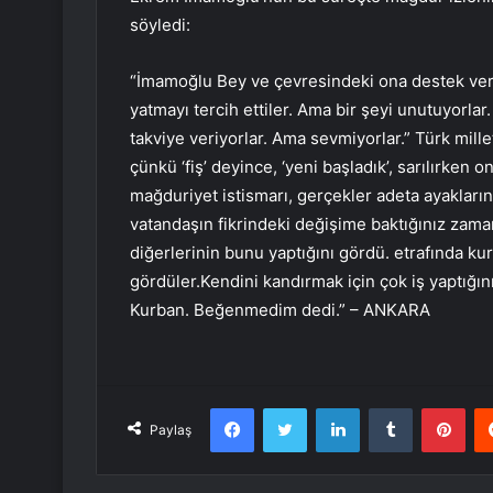
söyledi:
“İmamoğlu Bey ve çevresindeki ona destek ver
yatmayı tercih ettiler. Ama bir şeyi unutuyorla
takviye veriyorlar. Ama sevmiyorlar.” Türk mille
çünkü ‘fiş’ deyince, ‘yeni başladık’, sarılırken 
mağduriyet istismarı, gerçekler adeta ayakları
vatandaşın fikrindeki değişime baktığınız za
diğerlerinin bunu yaptığını gördü. etrafında k
gördüler.Kendini kandırmak için çok iş yaptığın
Kurban. Beğenmedim dedi.” – ANKARA
Facebook
Twitter
LinkedIn
Tumblr
Pint
Paylaş