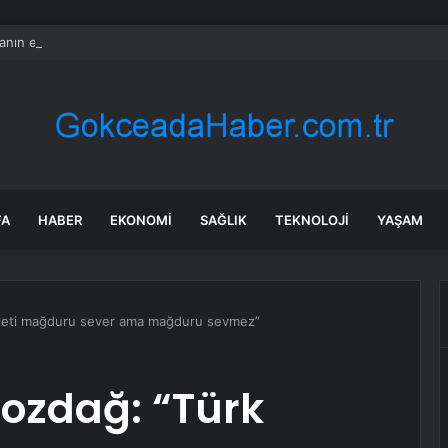
nın en uzun aktarmasız uçuşunda tarihi rekor: 24 saatten fazla havada k
FA
HABER
EKONOMI
SAĞLIK
TEKNOLOJI
YAŞAM
illeti mağduru sever ama mağduru sevmez”
ozdağ: “Türk