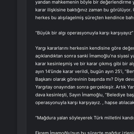
yandan mahkemenin böyle bir değerlendirme ya
karar ilişkisine baktığınız zaman bu görülüyo
herkes bu alışılagelmiş süreçten kendince bah
“Büyük bir algı operasyonuyla karşı karşıyayız”
Yargı kararlarını herkesin kendisine göre değe
açıklandıktan sonra sanki İmamoğlu’na siyasi ya
karar kesinleşmiş ve bir karar çıkmış gibi bir a
ayın 14’ünde karar verildi, bugün ayın 25’i, “B
Başkanı olarak görevinin başında mı? Diye dev
Yargıtay onayından sonra gerçekleşir. Artık Yarg
dava kesinleşti, Sayın İmamoğlu, “Belediye baş
operasyonuyla karşı karşıyayız. , hapse atılaca
“Mağdura yalan söyleyerek Türk milletini kandır
Ekrem İmamoğlu’nun bu süreçte mağdur izlenimi